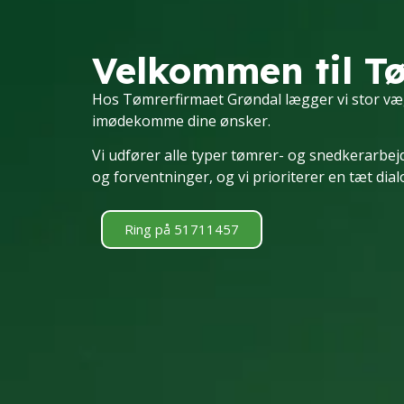
Velkommen til T
Hos Tømrerfirmaet Grøndal lægger vi stor væg
imødekomme dine ønsker.
Vi udfører alle typer tømrer- og snedkerarbe
og forventninger, og vi prioriterer en tæt di
Ring på 51711457