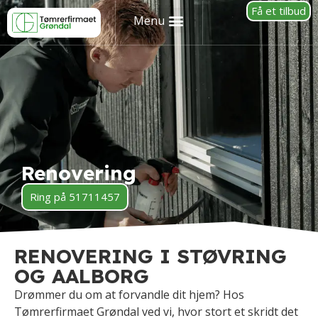
Få et tilbud
Renovering
Ring på 51711457
RENOVERING I STØVRING
OG AALBORG
Drømmer du om at forvandle dit hjem? Hos
Tømrerfirmaet Grøndal ved vi, hvor stort et skridt det