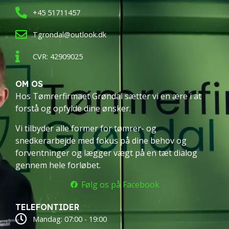
+45 51711457
Tgrondal@outlook.dk
CVR: 42909025
OM OS
Hos Tømrerfirmaet Grøndal sætter vi en ære i at
forstå og opfylde dine ønsker.
Vi tilbyder alle former for tømrer- og
snedkerarbejde med fokus på dine behov og
forventninger og lægger vægt på en tæt dialog
gennem hele forløbet.
Følg os på Facebook
TELEFONTIDER
Mandag: 07:00 - 19:00